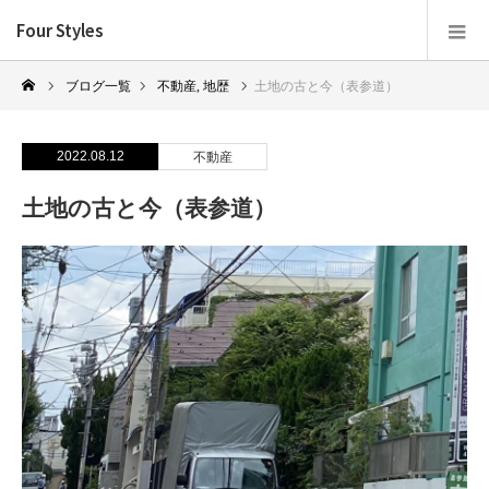
Four Styles
ブログ一覧
不動産
,
地歴
土地の古と今（表参道）
2022.08.12
不動産
土地の古と今（表参道）