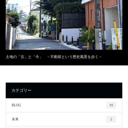
土地の「古」と「今」 －不動前という歴史風景を歩く－
カテゴリー
BLOG
93
未来
2