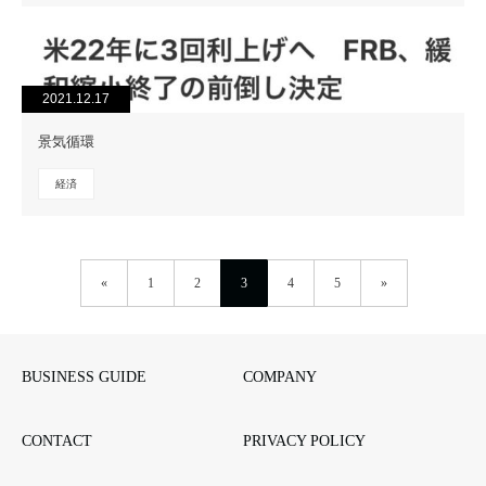
2021.12.17
景気循環
経済
«
1
2
3
4
5
»
BUSINESS GUIDE
COMPANY
CONTACT
PRIVACY POLICY